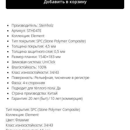
Добавить в корзину
Производитель: Steinholz
Артикул: STH047E
Коллекция: Element
Тип покрытия: SPC (Stone Polymer Composite)
Толщина покрытия: 4,5 мм
Толщина защитного слоя: 0,5 мм
Размер планки: 1540×183 мм
Замковая система: UniClick
Влагостойкость: 100%
Класс износостойкости: 34/43
Поверхность: Рельефная, тиснение в регистре
Фаска: 4-х сторонняя
Подходит для тёплого пола: Да
Страна производства: Китай
Гарантия: 20 лет (быт) / 10 лет (коммерция)
Тип покрытия: SPC (Stone Polymer Composite)
Коллекция: Element
Цвет: Фламме
Класс износостойкости: 34/43