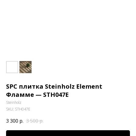
SPC плитка Steinholz Element
Фламме — STH047E
Steinholz
SKU:
STH047E
3 300
р.
3 500
р.