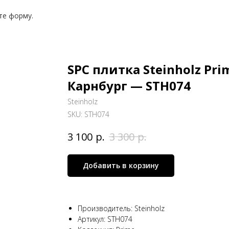
те форму.
SPC плитка Steinholz Pri
Карнбург — STH074
Steinholz
SKU:
STH074
р.
р.
3 100
3 300
Добавить в корзину
Производитель: Steinholz
Артикул: STH074