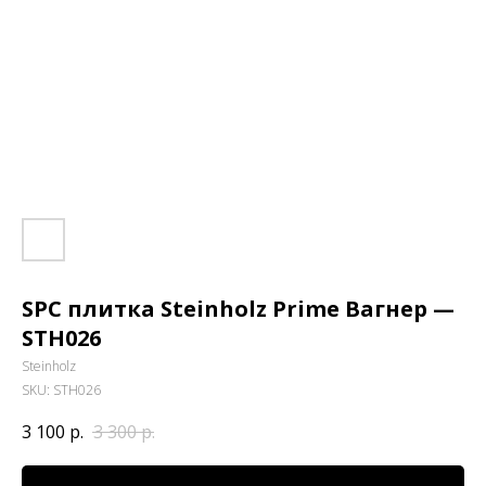
SPC плитка Steinholz Prime Вагнер —
STH026
Steinholz
SKU:
STH026
3 100
р.
3 300
р.