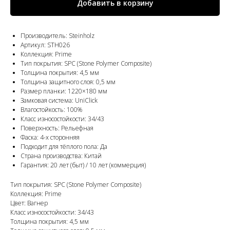
Добавить в корзину
Производитель: Steinholz
Артикул: STH026
Коллекция: Prime
Тип покрытия: SPC (Stone Polymer Composite)
Толщина покрытия: 4,5 мм
Толщина защитного слоя: 0,5 мм
Размер планки: 1220×180 мм
Замковая система: UniClick
Влагостойкость: 100%
Класс износостойкости: 34/43
Поверхность: Рельефная
Фаска: 4-х сторонняя
Подходит для тёплого пола: Да
Страна производства: Китай
Гарантия: 20 лет (быт) / 10 лет (коммерция)
Тип покрытия: SPC (Stone Polymer Composite)
Коллекция: Prime
Цвет: Вагнер
Класс износостойкости: 34/43
Толщина покрытия: 4,5 мм