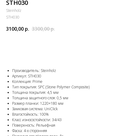
STH030
Steinholz
STH030
3100,00
р.
3300,00
р.
Добавить в корзину
Производитель: Steinholz
Артикул: STH030
Коллекция: Prime
Тип покрытия: SPC (Stone Polymer Composite)
Толщина покрытия: 4,5 мм
Толщина защитного слоя: 0,5 мм
Размер планки: 1220×180 мм
Замковая система: UniClick
Влагостойкость: 100%
Класс износостойкости: 34/43
Поверхность: Рельефная
Фаска: 4-х сторонняя