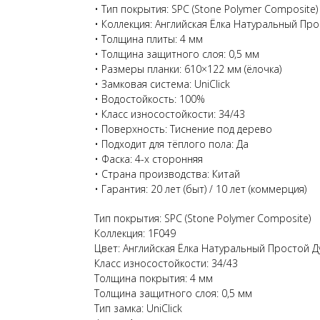
• Тип покрытия: SPC (Stone Polymer Composite)
• Коллекция: Английская Ёлка Натуральный Пр
• Толщина плиты: 4 мм
• Толщина защитного слоя: 0,5 мм
• Размеры планки: 610×122 мм (ёлочка)
• Замковая система: UniClick
• Водостойкость: 100%
• Класс износостойкости: 34/43
• Поверхность: Тиснение под дерево
• Подходит для тёплого пола: Да
• Фаска: 4-х сторонняя
• Страна производства: Китай
• Гарантия: 20 лет (быт) / 10 лет (коммерция)
Тип покрытия: SPC (Stone Polymer Composite)
Коллекция: 1F049
Цвет: Английская Ёлка Натуральный Простой Д
Класс износостойкости: 34/43
Толщина покрытия: 4 мм
Толщина защитного слоя: 0,5 мм
Тип замка: UniClick