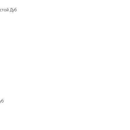
остой Дуб
уб