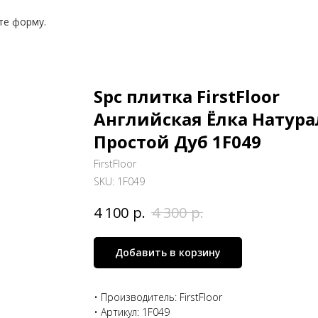
те форму.
Spc плитка FirstFloor
Английская Ёлка Натур
Простой Дуб 1F049
FirstFloor
SKU:
1F049
р.
р.
4 100
4 300
Добавить в корзину
• Производитель: FirstFloor
• Артикул: 1F049