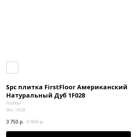
Spc плитка FirstFloor Американский
Натуральный Дуб 1F028
FirstFloor
SKU:
1F028
3 750
р.
3 950
р.