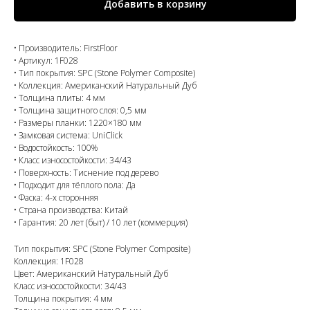
Добавить в корзину
• Производитель: FirstFloor
• Артикул: 1F028
• Тип покрытия: SPC (Stone Polymer Composite)
• Коллекция: Американский Натуральный Дуб
• Толщина плиты: 4 мм
• Толщина защитного слоя: 0,5 мм
• Размеры планки: 1220×180 мм
• Замковая система: UniClick
• Водостойкость: 100%
• Класс износостойкости: 34/43
• Поверхность: Тиснение под дерево
• Подходит для тёплого пола: Да
• Фаска: 4-х сторонняя
• Страна производства: Китай
• Гарантия: 20 лет (быт) / 10 лет (коммерция)
Тип покрытия: SPC (Stone Polymer Composite)
Коллекция: 1F028
Цвет: Американский Натуральный Дуб
Класс износостойкости: 34/43
Толщина покрытия: 4 мм