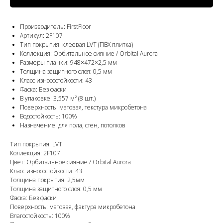
Производитель: FirstFloor
Артикул: 2F107
Тип покрытия: клеевая LVT (ПВХ плитка)
Коллекция: Орбитальное сияние / Orbital Aurora
Размеры планки: 948×472×2,5 мм
Толщина защитного слоя: 0,5 мм
Класс износостойкости: 43
Фаска: Без фаски
В упаковке: 3,557 м² (8 шт.)
Поверхность: матовая, текстура микробетона
Водостойкость: 100%
Назначение: для пола, стен, потолков
Тип покрытия: LVT
Коллекция: 2F107
Цвет: Орбитальное сияние / Orbital Aurora
Класс износостойкости: 43
Толщина покрытия: 2,5мм
Толщина защитного слоя: 0,5 мм
Фаска: Без фаски
Поверхность: матовая, фактура микробетона
Влагостойкость: 100%