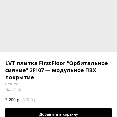
LVT плитка FirstFloor “Орбитальное
сияние” 2F107 — модульное ПВХ
покрытие
FirstFloor
SKU:
2F107
3 200
р.
3 300
р.
Добавить в корзину