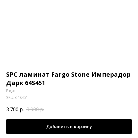
SPC ламинат Fargo Stone Имперадор
Дарк 64S451
Fargo
SKU:
64S451
3 700
р.
3 900
р.
Добавить в корзину