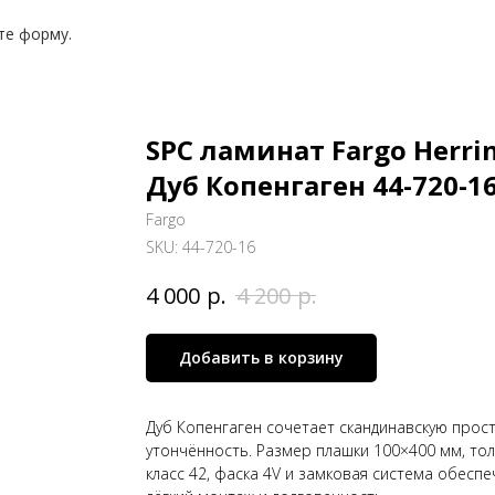
те форму.
SPC ламинат Fargo Herri
Дуб Копенгаген 44-720-1
Fargo
SKU:
44-720-16
р.
р.
4 000
4 200
Добавить в корзину
Дуб Копенгаген сочетает скандинавскую прост
утончённость. Размер плашки 100×400 мм, тол
класс 42, фаска 4V и замковая система обесп