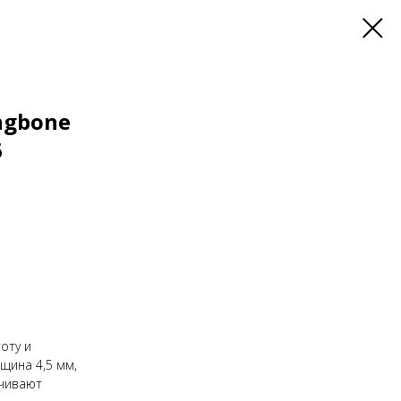
ngbone
6
оту и
щина 4,5 мм,
ечивают