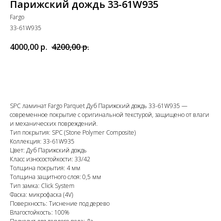
Парижский дождь 33-61W935
Fargo
33-61W935
4000,00
р.
4200,00
р.
Добавить в корзину
SPC ламинат Fargo Parquet Дуб Парижский дождь 33-61W935 —
современное покрытие с оригинальной текстурой, защищено от влаги
и механических повреждений.
Тип покрытия: SPC (Stone Polymer Composite)
Коллекция: 33-61W935
Цвет: Дуб Парижский дождь
Класс износостойкости: 33/42
Толщина покрытия: 4 мм
Толщина защитного слоя: 0,5 мм
Тип замка: Click System
Фаска: микрофаска (4V)
Поверхность: Тиснение под дерево
Влагостойкость: 100%