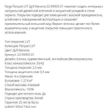
Fargo Parquet LVT Дуб Манила 22-99905-01 помогает создать интерьер с
натуральной древесной эстетикой и аккуратной укладкой в стиле
паркета. Покрытие подходит для помещений с высокой проходимостью,
устойчиво к повседневной эксплуатации и сохраняет
привлекательный внешний вид. Формат «ёлочка» делает пол более
выразительным, а защитное покрытие повышает практичность
использования.
Тип покрытия: LVT
Колекция: Parquet LVT
Цвет: Дуб Манила
Артикул: 22-99905-01
Дизайн: Елочка, художественный, Английская (Венгерская) елка
Класс износостойкости: 33/42
Толщина покрытия: 2,5 мм
Толщина защитного слоя: 0,5 мм
Фаска: 4-х сторонняя
В упаковке: 1.274 м²
Способ монтажа: Клеевой
Влагостойкость: 100%
Подходит для теплого пола: Да
Страна производства: Китай
Гарантия: 25 лет (в быту)
LxWxH: 595x119x2 mm