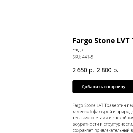
.
Fargo Stone LVT
Fargo
SKU:
441-5
р.
р.
2 650
2 800
Добавить в корзину
Fargo Stone LVT Травертин п
каменной фактурой и природ
тёплыми цветами и спокойным
аккуратности и структурности
сохраняет привлекательный в