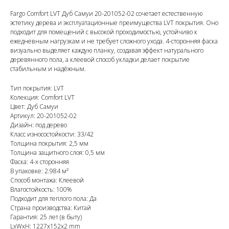
Fargo Comfort LVT Дуб Самуи 20-201052-02 сочетает естественную
эстетику дерева и эксплуатационные преимущества LVT покрытия. Оно
подходит для помещений с высокой проходимостью, устойчиво к
ежедневным нагрузкам и не требует сложного ухода. 4-сторонняя фаска
визуально выделяет каждую планку, создавая эффект натурального
деревянного пола, а клеевой способ укладки делает покрытие
стабильным и надёжным.
Тип покрытия: LVT
Колекция: Comfort LVT
Цвет: Дуб Самуи
Артикул: 20-201052-02
Дизайн: под дерево
Класс износостойкости: 33/42
Толщина покрытия: 2,5 мм
Толщина защитного слоя: 0,5 мм
Фаска: 4-х сторонняя
В упаковке: 2.984 м²
Способ монтажа: Клеевой
Влагостойкость: 100%
Подходит для теплого пола: Да
Страна производства: Китай
Гарантия: 25 лет (в быту)
LxWxH: 1227x152x2 mm