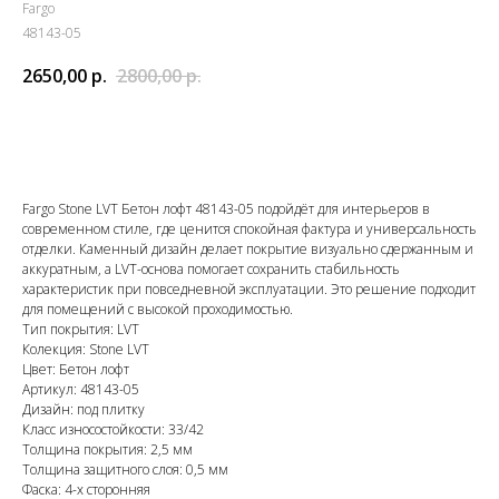
Fargo
48143-05
2650,00
р.
2800,00
р.
Добавить в корзину
Fargo Stone LVT Бетон лофт 48143-05 подойдёт для интерьеров в
современном стиле, где ценится спокойная фактура и универсальность
отделки. Каменный дизайн делает покрытие визуально сдержанным и
аккуратным, а LVT-основа помогает сохранить стабильность
характеристик при повседневной эксплуатации. Это решение подходит
для помещений с высокой проходимостью.
Тип покрытия: LVT
Колекция: Stone LVT
Цвет: Бетон лофт
Артикул: 48143-05
Дизайн: под плитку
Класс износостойкости: 33/42
Толщина покрытия: 2,5 мм
Толщина защитного слоя: 0,5 мм
Фаска: 4-х сторонняя