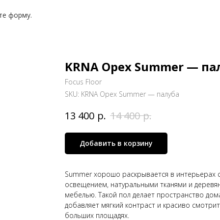
те форму.
KRNA Орех Summer — па
Focus Floor
SKU:
KRNA Орех Summer — палуба
р.
р.
13 400
14 400
Добавить в корзину
Summer хорошо раскрывается в интерьерах 
освещением, натуральными тканями и деревя
мебелью. Такой пол делает пространство дом
добавляет мягкий контраст и красиво смотрит
больших площадях.