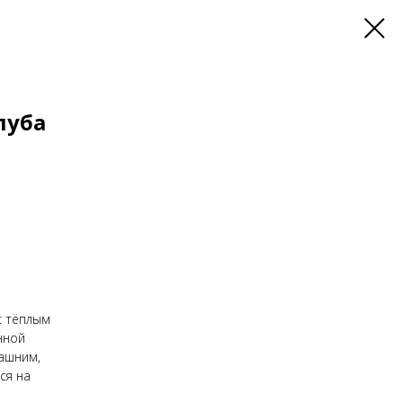
луба
с тёплым
нной
ашним,
ся на