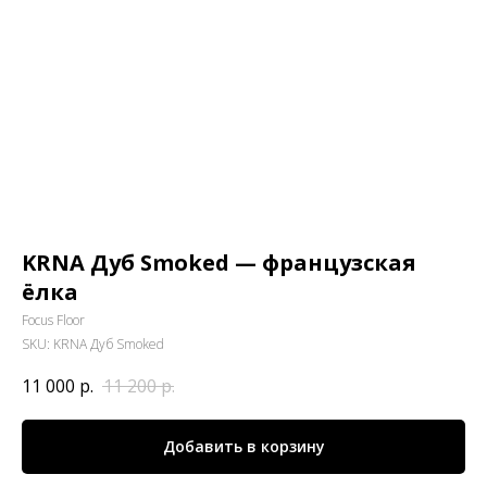
KRNA Дуб Smoked — французская
ёлка
Focus Floor
SKU:
KRNA Дуб Smoked
11 000
р.
11 200
р.
Добавить в корзину