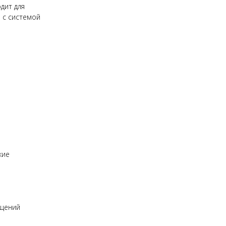
дит для
 с системой
кие
ещений