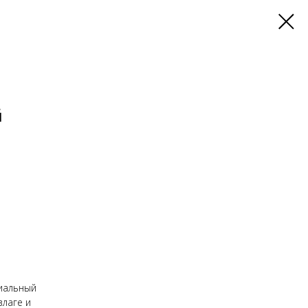
й
иальный
влаге и