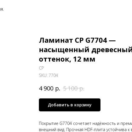
я.
Ламинат CP G7704 —
насыщенный древесны
оттенок, 12 мм
СP
SKU:
7704
р.
р.
4 900
5 100
Добавить в корзину
Покрытие G7704 сочетает надёжность и прем
внешний вид. Прочная HDF-плита устойчива к 