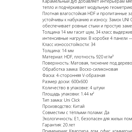
Карамельный дуб добавляет интерьерам мя
тепло и подчёркивает модульную геометрию
Плотная влагостойкая HDF и пропитанные з
устойчивы к набуханию и износу. Замок UNI C
обеспечивает ровные стыки и простую замен
Толщина 14 мм гасит шум, 34 класс выдержи
интенсивные нагрузки. В коробке 4 панели — 
Класс износостойкости: 34
Толщина: 14 мм
Материал: HDF, плотность 920 кг/м³
Поверхность: Матовая, тиснение под дерев
Обработка замка: Воско-силиконовая
Фаска: 4-сторонняя V-образная
Размер доски: 600x600
Количество в упаковке: 4 штуки
Площадь упаковки: 1.44 м²
Тип замка: Uni Click
Производство: Китай
Совместим с тёплыми полами: Да
Экологичность: E1, безопасен для жилых п
Гарантия: 20 лет
Применение: Квартира, дом, офис, коммерч