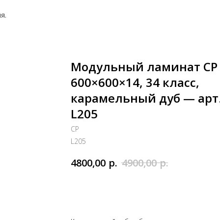
я.
Модульный ламинат CP
600×600×14, 34 класс,
карамельный дуб — арт
L205
СP
L205
р.
р.
4800,00
4900,00
Добавить в корзину