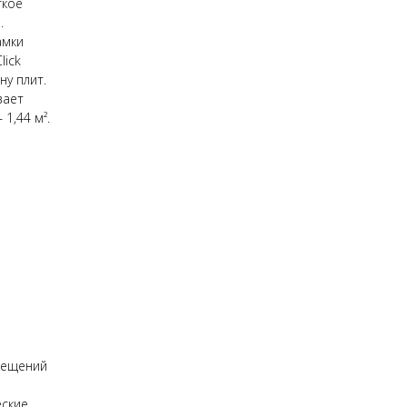
гкое
.
амки
lick
у плит.
вает
1,44 м².
о
омещений
еские