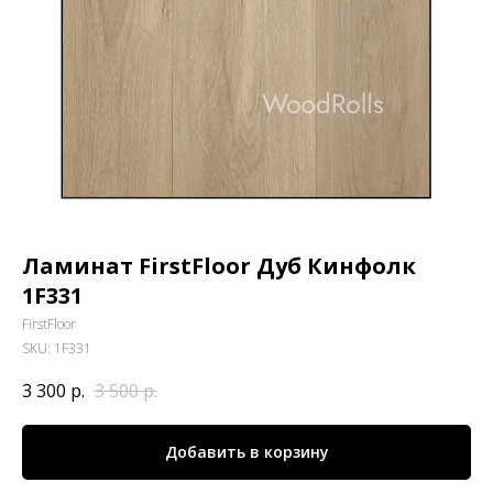
Ламинат FirstFloor Дуб Кинфолк
1F331
FirstFloor
SKU:
1F331
3 300
р.
3 500
р.
Добавить в корзину