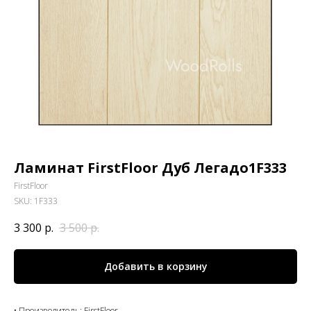
Ламинат FirstFloor Дуб Легадо1F333
FirstFloor
SKU:
1F333
3 300
р.
3 500
р.
Добавить в корзину
• Производитель: FirstFloor