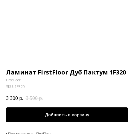
Ламинат FirstFloor Дуб Пактум 1F320
FirstFloor
SKU:
1F320
3 300
р.
3 500
р.
Добавить в корзину
• Производитель: FirstFloor