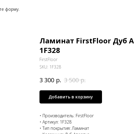
те форму.
Ламинат FirstFloor Дуб 
1F328
FirstFloor
SKU:
1F328
р.
р.
3 300
3 500
Добавить в корзину
• Производитель: FirstFloor
• Артикул: 1F328
• Тип покрытия: Ламинат