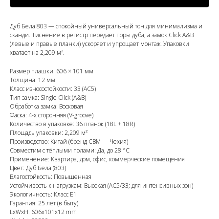
Дуб Бела 803 — спокойный универсальный тон для минимализма и
сканди. Тиснение в регистр передаёт поры дуба, а замок Click A&B
(левые и правые планки) ускоряет и упрощает монтаж. Упаковки
хватает на 2,209 м².
Размер плашки: 606 × 101 мм
Толщина: 12 мм
Класс износостойкости: 33 (AC5)
Тип замка: Single Click (A&B)
Обработка замка: Восковая
Фаска: 4-х сторонняя (V-groove)
Количество в упаковке: 36 планок (18L + 18R)
Площадь упаковки: 2,209 м²
Производство: Китай (бренд CBM — Чехия)
Совместим с тёплыми полами: Да, до 28 °C
Применение: Квартира, дом, офис, коммерческие помещения
Цвет: Дуб Бела (803)
Влагостойкость: Повышенная
Устойчивость к нагрузкам: Высокая (AC5/33; для интенсивных зон)
Экологичность: Класс E1
Гарантия: 25 лет (в быту)
LxWxH: 606x101x12 mm