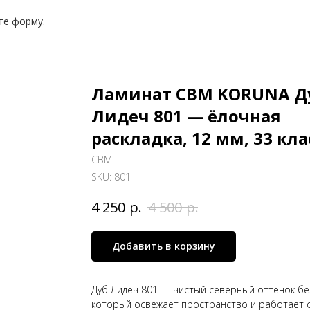
те форму.
Ламинат CBM KORUNA Д
Лидеч 801 — ёлочная
раскладка, 12 мм, 33 кла
CBM
SKU:
801
р.
р.
4 250
4 500
Добавить в корзину
Дуб Лидеч 801 — чистый северный оттенок бе
который освежает пространство и работает с