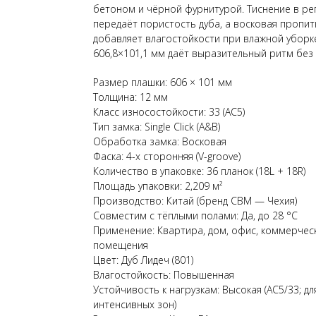
бетоном и чёрной фурнитурой. Тиснение в ре
передаёт пористость дуба, а восковая пропит
добавляет влагостойкости при влажной уборк
606,8×101,1 мм даёт выразительный ритм без
Размер плашки: 606 × 101 мм
Толщина: 12 мм
Класс износостойкости: 33 (AC5)
Тип замка: Single Click (A&B)
Обработка замка: Восковая
Фаска: 4-х сторонняя (V-groove)
Количество в упаковке: 36 планок (18L + 18R)
Площадь упаковки: 2,209 м²
Производство: Китай (бренд CBM — Чехия)
Совместим с тёплыми полами: Да, до 28 °C
Применение: Квартира, дом, офис, коммерчес
помещения
Цвет: Дуб Лидеч (801)
Влагостойкость: Повышенная
Устойчивость к нагрузкам: Высокая (AC5/33; дл
интенсивных зон)