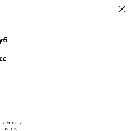
уб
сс
з желтизны,
 камнем,