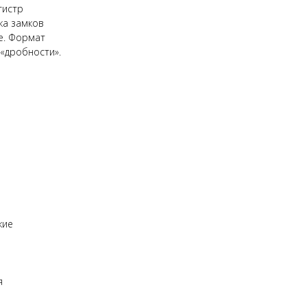
гистр
ка замков
е. Формат
 «дробности».
кие
я